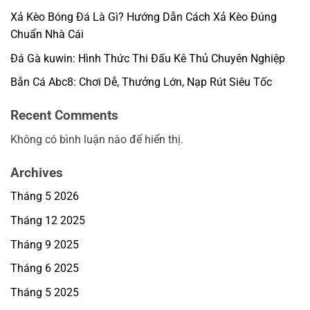
Xả Kèo Bóng Đá Là Gì? Hướng Dẫn Cách Xả Kèo Đúng
Chuẩn Nhà Cái
Đá Gà kuwin: Hình Thức Thi Đấu Kê Thủ Chuyên Nghiệp
Bắn Cá Abc8: Chơi Dễ, Thưởng Lớn, Nạp Rút Siêu Tốc
Recent Comments
Không có bình luận nào để hiển thị.
Archives
Tháng 5 2026
Tháng 12 2025
Tháng 9 2025
Tháng 6 2025
Tháng 5 2025