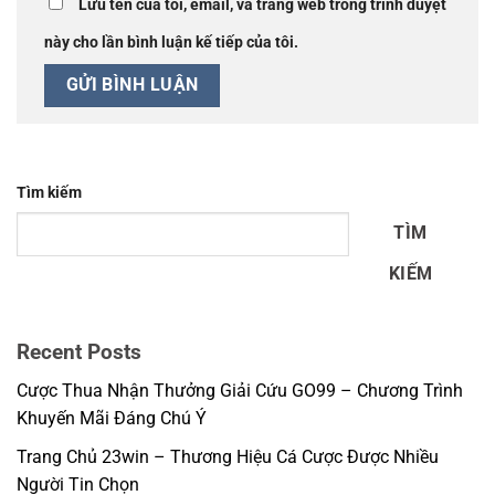
Lưu tên của tôi, email, và trang web trong trình duyệt
này cho lần bình luận kế tiếp của tôi.
Tìm kiếm
TÌM
KIẾM
Recent Posts
Cược Thua Nhận Thưởng Giải Cứu GO99 – Chương Trình
Khuyến Mãi Đáng Chú Ý
Trang Chủ 23win – Thương Hiệu Cá Cược Được Nhiều
Người Tin Chọn