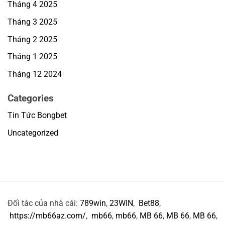
Tháng 4 2025
Tháng 3 2025
Tháng 2 2025
Tháng 1 2025
Tháng 12 2024
Categories
Tin Tức Bongbet
Uncategorized
Đối tác của nhà cái:
789win
,
23WIN
,
Bet88
,
https://mb66az.com/
,
mb66
,
mb66
,
MB 66
,
MB 66
,
MB 66
,