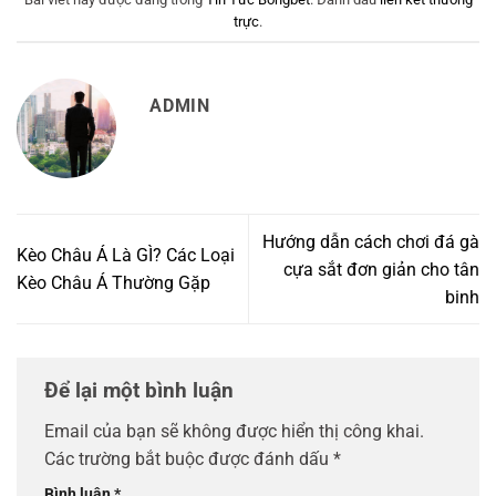
trực
.
ADMIN
Hướng dẫn cách chơi đá gà
Kèo Châu Á Là GÌ? Các Loại
cựa sắt đơn giản cho tân
Kèo Châu Á Thường Gặp
binh
Để lại một bình luận
Email của bạn sẽ không được hiển thị công khai.
Các trường bắt buộc được đánh dấu
*
Bình luận
*