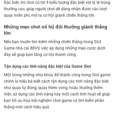
Đặc biệt, trò chơi có tới 4 biểu tượng đặc biệt với tỷ lệ trúng
thưởng cao, giúp người chơi dễ dàng nhận được các lượt
quay miễn phí, mở ra cơ hội giành chiến thắng lớn.
Những mẹo chơi nổ hũ đổi thưởng giành thắng
lớn
Nếu bạn muốn tìm kiếm những chiến thắng trong Slot
Game nhà cái 88VV, việc áp dụng những mẹo cược dưới
đây sẽ giúp bạn tăng cơ hội thành công.
Tận dụng các tính năng đặc biệt của Game Slot
Một trong những chìa khóa để thành công trong Slot game
chính là hiểu bà biết cách tận dụng các tính năng đặc biệt
như quay tự động, quay thêm vòng, hoặc thưởng thêm.
Việc sử dụng các tính năng này một cách linh hoạt sẽ giúp
bạn tối ưu hóa trải nghiệm chơi game và tìm kiếm phần
thắng một cách hiệu quả.