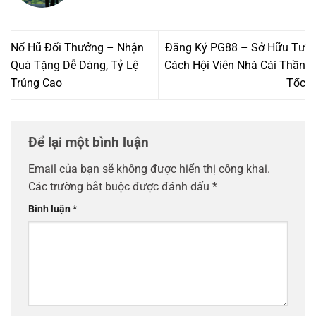
Nổ Hũ Đổi Thưởng – Nhận
Đăng Ký PG88 – Sở Hữu Tư
Quà Tặng Dễ Dàng, Tỷ Lệ
Cách Hội Viên Nhà Cái Thần
Trúng Cao
Tốc
Để lại một bình luận
Email của bạn sẽ không được hiển thị công khai.
Các trường bắt buộc được đánh dấu
*
Bình luận
*