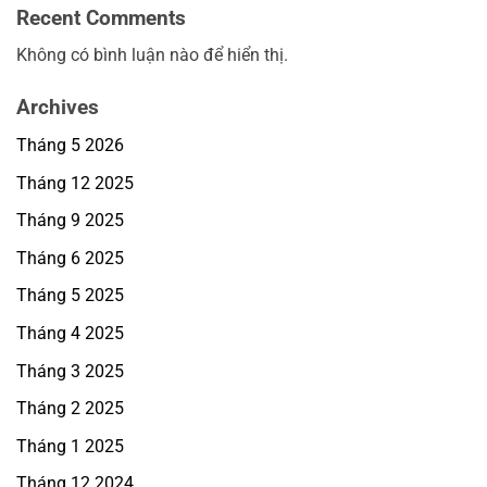
Recent Comments
Không có bình luận nào để hiển thị.
Archives
Tháng 5 2026
Tháng 12 2025
Tháng 9 2025
Tháng 6 2025
Tháng 5 2025
Tháng 4 2025
Tháng 3 2025
Tháng 2 2025
Tháng 1 2025
Tháng 12 2024