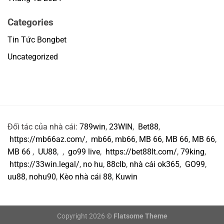
Categories
Tin Tức Bongbet
Uncategorized
Đối tác của nhà cái:
789win
,
23WIN
,
Bet88
,
https://mb66az.com/
,
mb66
,
mb66
,
MB 66
,
MB 66
,
MB 66
,
MB 66
,
UU88
, ,
go99 live
,
https://bet88lt.com/
,
79king
,
https://33win.legal/
,
no hu
,
88clb
,
nhà cái ok365
,
GO99
,
uu88
,
nohu90
,
Kèo nhà cái 88
,
Kuwin
Copyright 2026 ©
Flatsome Theme