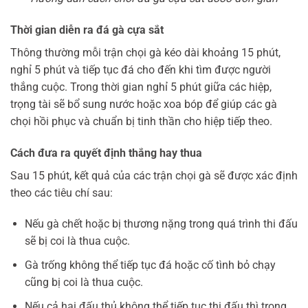
Thời gian diễn ra đá gà cựa sắt
Thông thường mỗi trận chọi gà kéo dài khoảng 15 phút,
nghỉ 5 phút và tiếp tục đá cho đến khi tìm được người
thắng cuộc. Trong thời gian nghỉ 5 phút giữa các hiệp,
trọng tài sẽ bổ sung nước hoặc xoa bóp để giúp các gà
chọi hồi phục và chuẩn bị tinh thần cho hiệp tiếp theo.
Cách đưa ra quyết định thắng hay thua
Sau 15 phút, kết quả của các trận chọi gà sẽ được xác định
theo các tiêu chí sau:
Nếu gà chết hoặc bị thương nặng trong quá trình thi đấu
sẽ bị coi là thua cuộc.
Gà trống không thể tiếp tục đá hoặc cố tình bỏ chạy
cũng bị coi là thua cuộc.
Nếu cả hai đấu thủ không thể tiếp tục thi đấu thì trọng