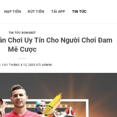
NẠP TIỀN
RÚT TIỀN
TẢI APP
TIN TỨC
TIN TỨC BONGBET
ân Chơi Uy Tín Cho Người Chơi Đam
Mê Cược
G VÀO
THÁNG 4 12, 2025
BỞI
ADMIN