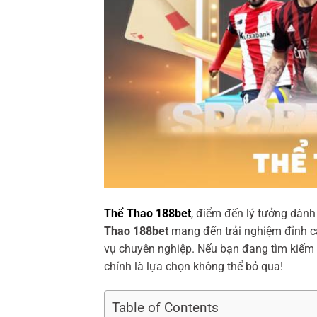
Thể Thao 188bet
, điểm đến lý tưởng dàn
Thao 188bet
mang đến trải nghiệm đỉnh ca
vụ chuyên nghiệp. Nếu bạn đang tìm kiếm
chính là lựa chọn không thể bỏ qua!
Table of Contents