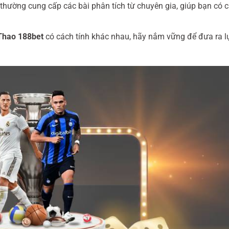
thường cung cấp các bài phân tích từ chuyên gia, giúp bạn có c
Thao 188bet
có cách tính khác nhau, hãy nắm vững để đưa ra l