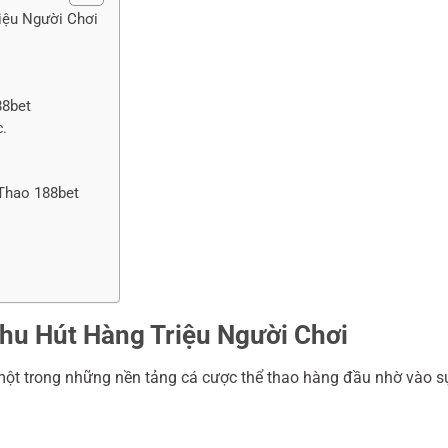
iệu Người Chơi
ủ
88bet
c.
 Thao 188bet
hu Hút Hàng Triệu Người Chơi
 một trong những nền tảng cá cược thể thao hàng đầu nhờ vào s