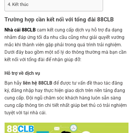
Kết thúc
Trường hợp cần kết nối với tổng đài 88CLB
Nhà cái 88CLB
cam kết cung cấp dịch vụ hỗ trợ đa dạng
nhằm đáp ứng tối đa nhu cầu cũng như giải quyết vướng
mắc khi thành viên gặp phải trong quá trình trải nghiệm.
Dưới đây bao gồm một số lý do thông thường mà bạn cần
kết nối với tổng đài để nhận giúp đỡ:
Hỗ trợ về dịch vụ
Bạn hãy
liên hệ 88CLB
để được tư vấn đề thao tác đăng
ký, đăng nhập hay thực hiện giao dịch trên nền tảng đang
cung cấp. Đội ngũ chăm sóc khách hàng luôn sẵn sàng
cung cấp thông tin chi tiết nhất giúp bet thủ có trải nghiệm
tuyệt vời tại nhà cái.