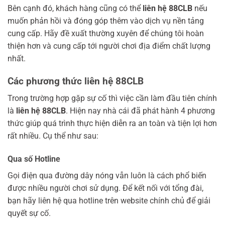
Bên cạnh đó, khách hàng cũng có thể
liên hệ 88CLB
nếu
muốn phản hồi và đóng góp thêm vào dịch vụ nền tảng
cung cấp. Hãy đề xuất thường xuyên để chúng tôi hoàn
thiện hơn và cung cấp tới người chơi địa điểm chất lượng
nhất.
Các phương thức liên hệ 88CLB
Trong trường hợp gặp sự cố thì việc cần làm đầu tiên chính
là
liên hệ 88CLB
. Hiện nay nhà cái đã phát hành 4 phương
thức giúp quá trình thực hiện diễn ra an toàn và tiện lợi hơn
rất nhiều. Cụ thể như sau:
Qua số Hotline
Gọi điện qua đường dây nóng vẫn luôn là cách phổ biến
được nhiều người chơi sử dụng. Để kết nối với tổng đài,
bạn hãy liên hệ qua hotline trên website chính chủ để giải
quyết sự cố.