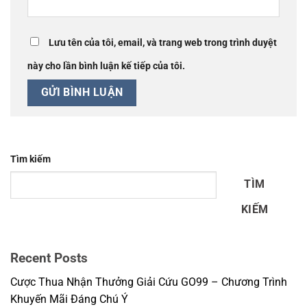
Lưu tên của tôi, email, và trang web trong trình duyệt
này cho lần bình luận kế tiếp của tôi.
Tìm kiếm
TÌM
KIẾM
Recent Posts
Cược Thua Nhận Thưởng Giải Cứu GO99 – Chương Trình
Khuyến Mãi Đáng Chú Ý