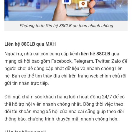
Phương thức liên hệ 88CLB an toàn nhanh chóng
Liên hệ 88CLB qua MXH
Ngoài ra, nhà cái còn cung cấp kênh
liên hệ 88CLB
qua
mạng xã hội bao gồm Facebook, Telegram, Twitter, Zalo để
người chơi dễ dàng cập nhật dữ liệu và nhanh chóng liên
hệ. Bạn có thể tìm thấy địa chỉ trên trang web chính chủ rồi
gửi tin nhắn trực tiếp.
Đội ngũ chăm sóc khách hàng luôn hoạt động 24/7 để có
thể hỗ trợ hội viên nhanh chóng nhất. Đồng thời việc theo
dõi tài khoản mạng xã hội của nhà cái cũng giúp theo dõi
thông báo, chương trình khuyến mãi nhanh chóng hơn.