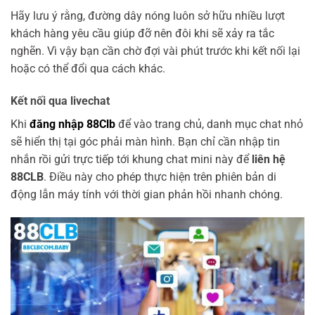
Hãy lưu ý rằng, đường dây nóng luôn sở hữu nhiều lượt
khách hàng yêu cầu giúp đỡ nên đôi khi sẽ xảy ra tắc
nghẽn. Vì vậy bạn cần chờ đợi vài phút trước khi kết nối lại
hoặc có thể đổi qua cách khác.
Kết nối qua livechat
Khi
đăng nhập 88Clb
để vào trang chủ, danh mục chat nhỏ
sẽ hiển thị tại góc phải màn hình. Bạn chỉ cần nhập tin
nhắn rồi gửi trực tiếp tới khung chat mini này để
liên hệ
88CLB
. Điều này cho phép thực hiện trên phiên bản di
động lẫn máy tính với thời gian phản hồi nhanh chóng.