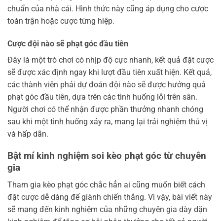
chuẩn của nhà cái. Hình thức này cũng áp dụng cho cược
toàn trận hoặc cược từng hiệp.
Cược đội nào sẽ phạt góc đầu tiên
Đây là một trò chơi có nhịp độ cực nhanh, kết quả đặt cược
sẽ được xác định ngay khi lượt đầu tiên xuất hiện. Kết quả,
các thành viên phải dự đoán đội nào sẽ được hưởng quả
phạt góc đầu tiên, dựa trên các tình huống lỗi trên sân.
Người chơi có thể nhận được phần thưởng nhanh chóng
sau khi một tình huống xảy ra, mang lại trải nghiệm thú vị
và hấp dẫn.
Bật mí kinh nghiệm soi kèo phạt góc từ chuyên
gia
Tham gia kèo phạt góc chắc hẳn ai cũng muốn biết cách
đặt cược dễ dàng để giành chiến thắng. Vì vậy, bài viết này
sẽ mang đến kinh nghiệm của những chuyên gia dày dặn