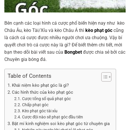
Bên cạnh các loại hình cá cược phổ biến hiện nay như kèo
Châu Âu, kèo Tài/Xỉu và kèo Châu Á thì
kèo phạt góc
cũng
là cách cá cược được nhiều người chơi ưa chuộng. Vậy bí
quyết chơi trò cá cược này là gì? Để biết thêm chi tiết, mời
bạn theo dõi bài viết sau của
Bongbet
được chia sẻ bởi các
Chuyên gia bóng đá.
Table of Contents
Khái niệm kèo phạt góc là gì?
Các hình thức của kèo phạt góc
Cược tổng số quả phạt góc
Chấp phạt góc
Kèo phạt góc tài xỉu
Cược đội nào sẽ phạt góc đầu tiên
Bật mí kinh nghiệm soi kèo phạt góc từ chuyên gia