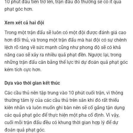
10 phút đầu tiên trở lên, trận đấu đó thường sẽ có ít quả
phạt góc hơn.
Xem xét cả hai đội
Trong một trận đấu sẽ luôn có một đội được đánh giá cao
hơn đối thủ, và trong một trận đấu mà hai đội có sự chênh
lệch rõ ràng về sức mạnh cũng như phong độ sẽ có khả
năng cao sẽ xảy ra nhiều quả phạt đền. Ngược lại, trong
những trận đấu cân bằng thể lực thì dự đoán quả phạt góc
kém tích cực hơn.
Dựa vào thời gian kết thúc
Các cầu thủ nên tập trung vào 10 phút cuối trận, vì thông
thường tâm lý của các cầu thủ trên sân khi đó rất thiếu
kiên nhẫn và luôn muốn ghi bàn nên sẽ cố gắng tận dụng
các quả phạt góc để thực hiện một pha cố định. Vì vậy,
cuối mỗi trận đấu đều có khung thời gian hợp lý để dự
đoán quả phạt góc.