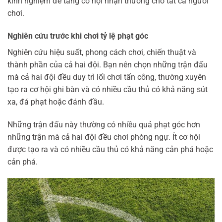
kinh nghiệm để tăng cơ hội nhận thưởng cho tất cả người
chơi.
Nghiên cứu trước khi chơi tỷ lệ phạt góc
Nghiên cứu hiệu suất, phong cách chơi, chiến thuật và
thành phần của cả hai đội. Bạn nên chọn những trận đấu
mà cả hai đội đều duy trì lối chơi tấn công, thường xuyên
tạo ra cơ hội ghi bàn và có nhiều cầu thủ có khả năng sút
xa, đá phạt hoặc đánh đầu.
Những trận đấu này thường có nhiều quả phạt góc hơn
những trận mà cả hai đội đều chơi phòng ngự. Ít cơ hội
được tạo ra và có nhiều cầu thủ có khả năng cản phá hoặc
cản phá.